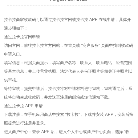
拉卡拉商家收款码可以通过拉卡拉官网或拉卡拉 APP 在线申请，具体开
通步骤如下：
通过拉卡拉官网申请
访问官网：前往拉卡拉官方网站，在首页或 “商户服务” 页面中找到收款码
申请入口。
填写信息：根据页面提示，填写商户名称、联系人、联系电话、经营范围
等基本信息，并上传营业执照、法定代表人身份证照片等相关证件照片以
供审核。
等待审核：提交申请后，拉卡拉将对申请材料进行审核，审核通过后，系
统将自动生成收款码，并发送至注册的邮箱或短信通知下载。
通过拉卡拉 APP 申请
下载注册：在手机应用商店中搜索 “拉卡拉”，下载并安装 APP，安装后按
照提示进行注册并登录。
进入商户中心：登录 APP 后，进入个人中心或商户中心页面，选择 “收