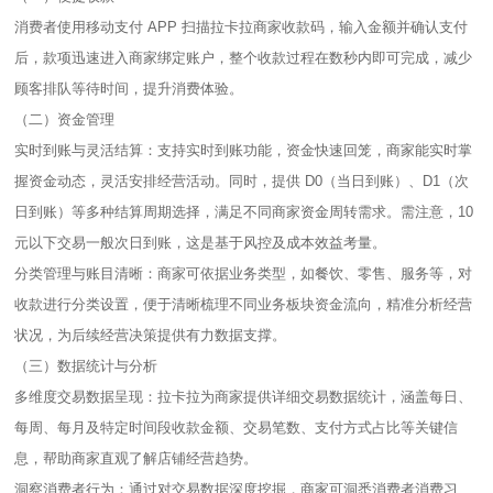
消费者使用移动支付 APP 扫描拉卡拉商家收款码，输入金额并确认支付
后，款项迅速进入商家绑定账户，整个收款过程在数秒内即可完成，减少
顾客排队等待时间，提升消费体验。​
（二）资金管理​
实时到账与灵活结算：支持实时到账功能，资金快速回笼，商家能实时掌
握资金动态，灵活安排经营活动。同时，提供 D0（当日到账）、D1（次
日到账）等多种结算周期选择，满足不同商家资金周转需求。需注意，10
元以下交易一般次日到账，这是基于风控及成本效益考量。​
分类管理与账目清晰：商家可依据业务类型，如餐饮、零售、服务等，对
收款进行分类设置，便于清晰梳理不同业务板块资金流向，精准分析经营
状况，为后续经营决策提供有力数据支撑。​
（三）数据统计与分析​
多维度交易数据呈现：拉卡拉为商家提供详细交易数据统计，涵盖每日、
每周、每月及特定时间段收款金额、交易笔数、支付方式占比等关键信
息，帮助商家直观了解店铺经营趋势。​
洞察消费者行为：通过对交易数据深度挖掘，商家可洞悉消费者消费习