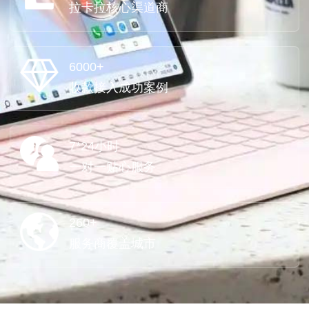
拉卡拉核心渠道商
6000+
收款接入成功案例
7*24小时
一对一贴心服务
260+
服务商覆盖城市