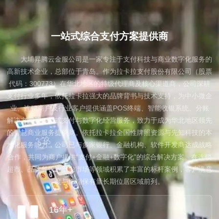
About us
一站式综合支付方案提供商
大埔昇腾云金服公司是一家专注于支付科技与商业数字化服务的
高新技术企业，总部位于青岛。作为拉卡拉支付股份有限公司（股票
代码：300773）在华北地区的特级代理商及核心渠道商，公司深耕
支付行业多年，依托拉卡拉强大的品牌背书与技术支持，为中小微企
业、连锁商户及行业客户提供涵盖POS终端、智能收银系统、分账
解决方案等一站式支付与数字化经营服务，致力于成为华北地区领先
的智慧商业服务提供商。依托拉卡拉全国性牌照资源与先知科技的本
地化服务能力，公司已与多家银行、金融机构、软件开发商达成战略
合作，共同为商户提供“支付+金融+数字化”的综合解决方案。在连锁
超市、品牌餐饮、批发市场等领域积累了丰富的标杆案例，客户满意
度与终端保有量长期位居区域前列。
16年+